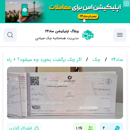
وبلاگ اپلیکیشن ساد24
مدیریت همه‌جانبه چک‌ صیادی
ساد24
/
چک
/
اگر چک برگشت بخورد چه میشود؟ + راه حل
4
1.2k
اشتراک گذاری