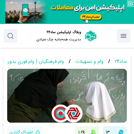
وبلاگ اپلیکیشن ساد24
مدیریت همه‌جانبه چک‌ صیادی
ساد24
/
وام و تسهیلات
/
وام فرهنگیان | وام فوری بدون ض
13
1.2k
اشتراک گذاری