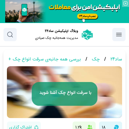
وبلاگ اپلیکیشن ساد24
مدیریت همه‌جانبه چک‌ صیادی
ساد24
/
چک
/
بررسی همه جانبه‌ی سرقت انواع چک + توض
18
1.2k
اشتراک گذاری