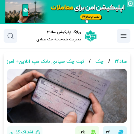
وبلاگ اپلیکیشن ساد24
مدیریت همه‌جانبه چک‌ صیادی
ساد24
/
چک
/
ثبت چک صیادی بانک سپه انلاین+ آموزش 
24
1.2k
اشتراک گذاری