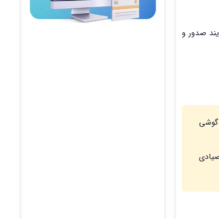
یند صدور و
 گوشی
صیادی