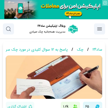
وبلاگ اپلیکیشن ساد24
مدیریت همه‌جانبه چک‌ صیادی
ساد24
/
چک
/
پاسخ به 12 سوال کلیدی در مورد چک سرقتی/مفقودی
65
1.2k
اشتراک گذاری