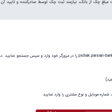
ت مبلغ چک از بانک، نیازمند ثبت چک توسط صادرکننده و تایید آن
برای ثبت چک صیادی پارسیان، ابتدا باید نشانی اینترنتی pichak.parsian-bank.ir را در مرورگر خود وارد و سپس جس
ید)
اره موبایل و نوع مشتری را وارد نمایید‌.