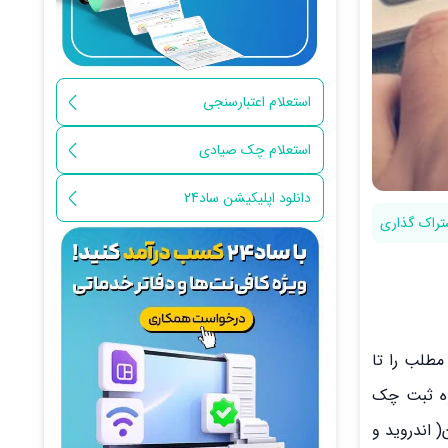
استعلام اعتبارسنجی
استعلام چک صیادی
دانلود اپلیکیشن ساد24
تراک گذاری
مطلب را تا
حوه ثبت چک
( اندروید و