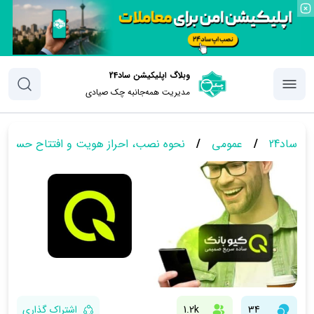
وبلاگ اپلیکیشن ساد24
مدیریت همه‌جانبه چک‌ صیادی
ساد24
/
عمومی
/
نحوه نصب، احراز هویت و افتتاح حساب د
34
1.2k
اشتراک گذاری