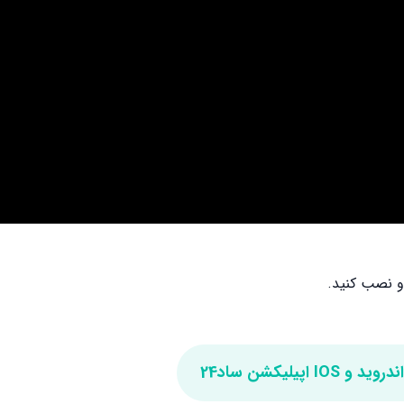
IO اپیلیکشن ساد24