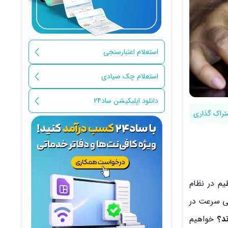
استعلام اعتبارسنجی
استعلام چک صیادی
دانلود اپلیکیشن ساد24
تراک گذاری
یم در نظام
تی سرعت در
د؟
خواهیم