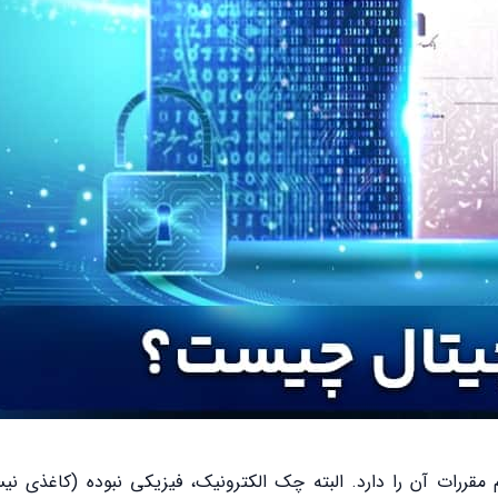
قررات آن را دارد. البته چک الکترونیک، فیزیکی نبوده (کاغذی نی