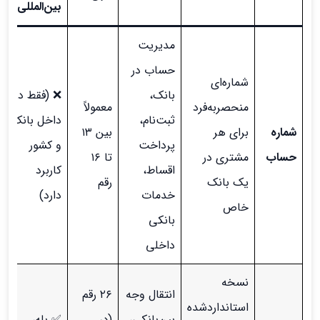
بین‌المللی؟
مدیریت
حساب در
شماره‌ای
بانک،
❌ (فقط در
منحصربه‌فرد
معمولاً
ثبت‌نام،
داخل بانک
شماره
برای هر
بین ۱۳
پرداخت
و کشور
حساب
مشتری در
تا ۱۶
اقساط،
کاربرد
یک بانک
رقم
خدمات
دارد)
خاص
بانکی
داخلی
نسخه
انتقال وجه
۲۶ رقم
استانداردشده
بین‌بانکی،
(در
✅ بله،