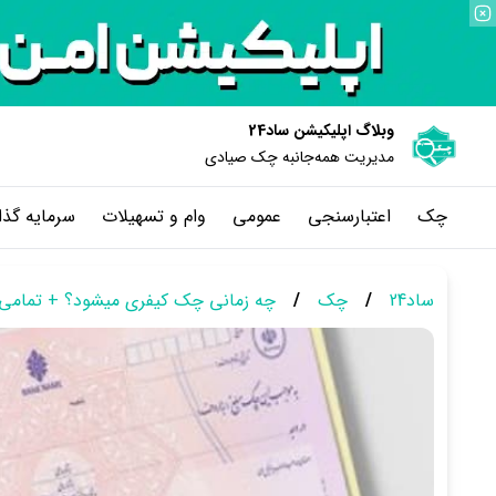
وبلاگ اپلیکیشن ساد24
مدیریت همه‌جانبه چک‌ صیادی
چک
اعتبارسنجی
عمومی
وام و تسهیلات
سرمایه گذا
ساد24
/
چک
/
چه زمانی چک کیفری میشود؟ + تمامی