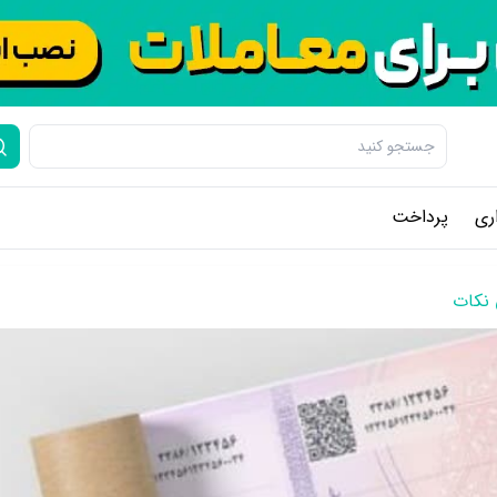
ری
پرداخت
 نکات