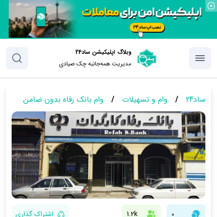
وبلاگ اپلیکیشن ساد24
مدیریت همه‌جانبه چک‌ صیادی
ساد24
/
وام و تسهیلات
/
وام بانک رفاه بدون ضامن
0
1.2k
اشتراک گذاری