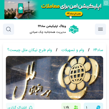
وبلاگ اپلیکیشن ساد24
مدیریت همه‌جانبه چک‌ صیادی
ساد24
/
وام و تسهیلات
/
وام طرح نیکان ملل چیست؟ + جز
1
1.2k
اشتراک گذاری