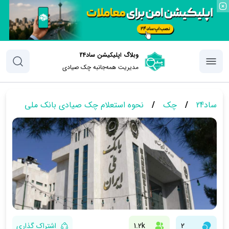
وبلاگ اپلیکیشن ساد24
مدیریت همه‌جانبه چک‌ صیادی
ساد24
/
چک
/
نحوه استعلام چک صیادی بانک ملی
2
1.2k
اشتراک گذاری