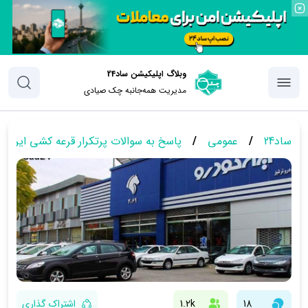
وبلاگ اپلیکیشن ساد24
مدیریت همه‌جانبه چک‌ صیادی
ساد24
/
عمومی
/
پاسخ به سوالات پرتکرار قرعه کشی ایران خو
18
1.2k
اشتراک گذاری