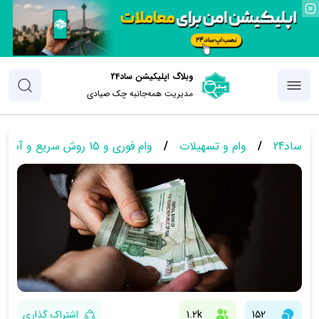
وبلاگ اپلیکیشن ساد24
مدیریت همه‌جانبه چک‌ صیادی
ساد24
/
وام و تسهیلات
/
وام فوری و 15 روش سریع و آسان برای دریافت آن
152
1.2k
اشتراک گذاری