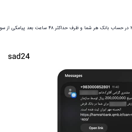
پس از تکمیل فرآیند افتتاح حساب، اعتبار بانکی توسط ساد24 در حساب بانک هر شما و ظرف حدا