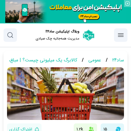
وبلاگ اپلیکیشن ساد24
مدیریت همه‌جانبه چک‌ صیادی
ساد24
/
عمومی
/
کالابرگ یک میلیونی چیست؟ | مبلغ، زما
15
1.2k
اشتراک گذاری