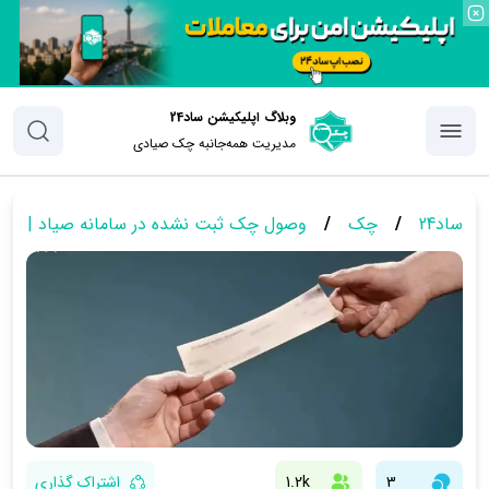
وبلاگ اپلیکیشن ساد24
مدیریت همه‌جانبه چک‌ صیادی
ساد24
/
چک
/
وصول چک ثبت نشده در سامانه صیاد | آیا
3
1.2k
اشتراک گذاری