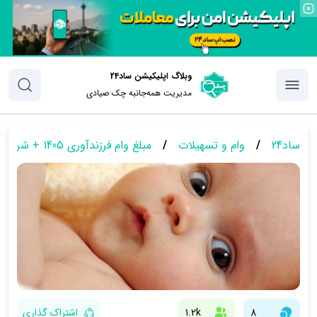
وبلاگ اپلیکیشن ساد24
مدیریت همه‌جانبه چک‌ صیادی
ساد24
/
وام و تسهیلات
/
مبلغ وام فرزندآوری 1405 + شرایط دریافت آن
8
1.2k
اشتراک گذاری