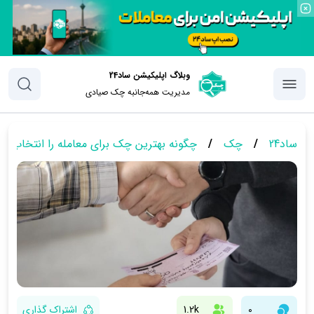
وبلاگ اپلیکیشن ساد24
مدیریت همه‌جانبه چک‌ صیادی
ساد24
/
چک
/
چگونه بهترین چک برای معامله را انتخاب ک
0
1.2k
اشتراک گذاری