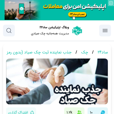
وبلاگ اپلیکیشن ساد24
مدیریت همه‌جانبه چک‌ صیادی
ساد24
/
چک
/
جذب نماینده ثبت چک صیاد (بدون رمز پویا 
10
1.2k
اشتراک گذاری