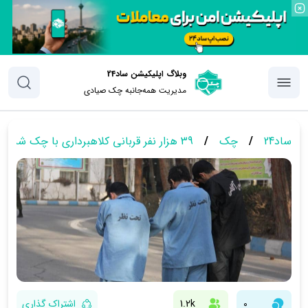
وبلاگ اپلیکیشن ساد24
مدیریت همه‌جانبه چک‌ صیادی
ساد24
/
چک
/
39 هزار نفر قربانی کلاهبرداری با چک شدند!+ جزئیات پرونده را در اینجا بخوانید!
0
1.2k
اشتراک گذاری