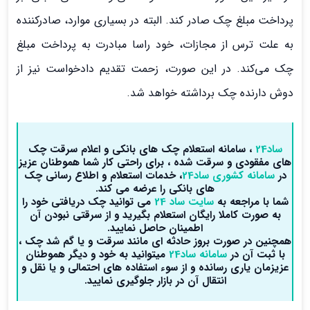
پرداخت مبلغ چک صادر کند. البته در بسیاری موارد، صادرکننده
به علت ترس از مجازات، خود راسا مبادرت به پرداخت مبلغ
چک می‌کند. در این صورت، زحمت تقدیم دادخواست نیز از
دوش دارنده چک برداشته خواهد شد.
ساد24
، سامانه استعلام چک های بانکی و اعلام سرقت چک
های مفقودی و سرقت شده ، برای راحتی کار شما هموطنان عزیز
در
سامانه کشوری ساد24
، خدمات استعلام و اطلاع رسانی چک
های بانکی را عرضه می کند.
شما با مراجعه به
سایت ساد 24
می توانید چک دریافتی خود را
به صورت کاملا رایگان استعلام بگیرید و از سرقتی نبودن آن
اطمینان حاصل نمایید.
همچنین در صورت بروز حادثه ای مانند سرقت و یا گم شد چک ،
با ثبت آن در
سامانه ساد24
میتوانید به خود و دیگر هموطنان
عزیزمان یاری رسانده و از سوء استفاده های احتمالی و یا نقل و
انتقال آن در بازار جلوگیری نمایید.