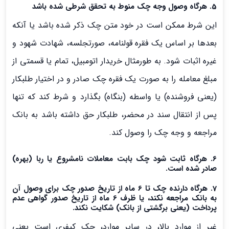
5. هرگاه وصول وجه چک منوط به تحقق شرطی شده باشد
این شرط ممکن است در خود متن چک ذکر شده باشد یا آنکه
بعدها بر اساس یک فقره قولنامه، صورتجلسه، شهادت شهود و
غیره اثبات شود. به طورمثال خریدار اتومبیل، تمام یا قسمتی از
مبلغ معامله را به صورت یک فقره چک صادر و در اختیار طلبکار
(یعنی فروشنده) یا واسطه (بنگاه) بگذارد و شرط کند که تنها
پس از انتقال سند در محضر، طلبکار حق داشته باشد به بانک
مراجعه و وجه چک را وصول کند.
6. هرگاه ثابت شود چک بابت معاملات نامشروع یا ربا (بهره)
صادر شده است.
7. هرگاه دارنده چک تا 6 ماه از تاریخ صدور چک برای وصول آن
به بانک مراجعه نکند، یا ظرف 6 ماه از تاریخ صدور گواهی عدم
پرداخت (یعنی برگشتی از بانک) شکایت نکند.
غیر از موارد بالا، در سایر موارد، چک کیفری است یعنی