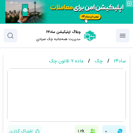
وبلاگ اپلیکیشن ساد24
مدیریت همه‌جانبه چک‌ صیادی
ساد24
/
چک
/
ماده 7: قانون چک
0
1.2k
اشتراک گذاری