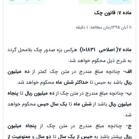
ماده 7: قانون چک
۱۱ آبان ۱۳۹۵
زمان مطالعه: 1 دقیقه
ماده 7( اصلاحي 101831)
: هرکس بزه صدور چک بلامحل گردد
به شرح ذيل محکوم خواهد شد:
الف-
چنانچه مبلغ مندرج در متن چک کمتر از
ده ميليون
ريال
باشد به حبس تا
حداکثر شش ماه
محکوم خواهد شد.
ب-
چنانچه مبلغ مندرج در متن چک از
ده ميليون ريال
تا
پنجاه
ميليون ريال
باشد از
شش ماه
تا
يک سال حبس
محکوم خواهد
شد.
ج-
چنانچه مبلغ مندرج در متن چک از
پنجاه ميليون
ريال
بيشتر باشد به
حبس از يک سال
تا
دو سال
و
ممنوعيت از