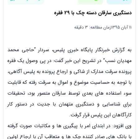
دستگیری سارقان دسته چک با 29 فقره
۱۱ آبان ۱۳۹۵
زمان مطالعه: 3 دقیقه
به گزارش خبرنگار پايگاه خبري پليس، سردار “حاجی محمد
مهدیان نسب” در تشریح این خبر گفت: در پي وصول يک فقره
پرونده سرقت مدارک از شاكي و ارجاع پرونده به پليس آگاهی،
با توجه به حساسيت موضوع و اموال به سرقت رفته که قابليت
سوء استفاده هاي بعدي توسط سارقان متصور بود، تحقيقات
برای شناسایي و دستگيري متهمان با جديت در دستور کار
كارآگاهان اين پليس قرار گرفت.
وی افزود: در ابتدای امر با پيگيري ها و مکاتبات صورت گرفته
با بانک هاي صادر کننده چك ها و متعاقب آن با ارجاع اولين