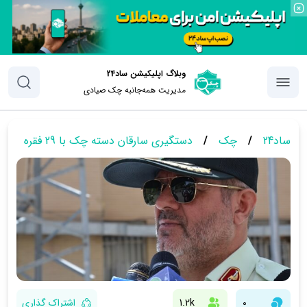
وبلاگ اپلیکیشن ساد24
مدیریت همه‌جانبه چک‌ صیادی
ساد24
/
چک
/
دستگیری سارقان دسته چک با 29 فقره
0
1.2k
اشتراک گذاری