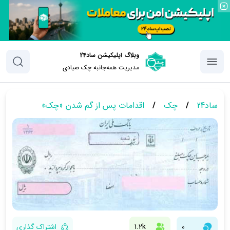
وبلاگ اپلیکیشن ساد24
مدیریت همه‌جانبه چک‌ صیادی
ساد24
/
چک
/
اقدامات پس از گم شدن «چک»
0
1.2k
اشتراک گذاری